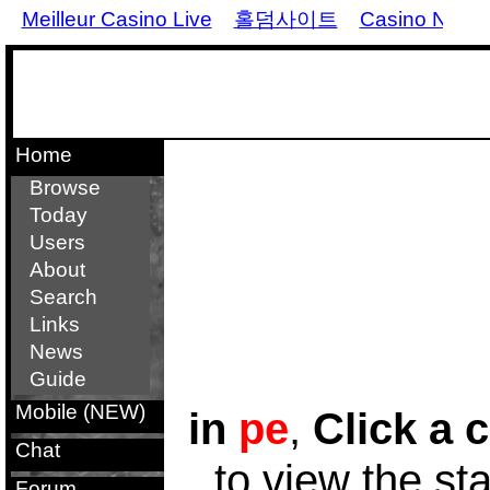
Meilleur Casino Live
홀덤사이트
Casino Non 
Home
Browse
Today
Users
About
Search
Links
News
Guide
Mobile (NEW)
in
pe
,
Click a c
Chat
to view the st
Forum