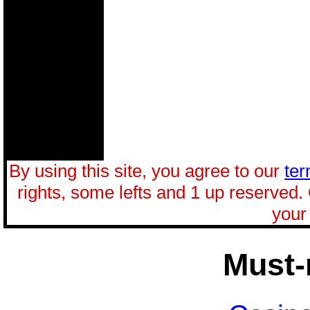
By using this site, you agree to our
ter
rights, some lefts and 1 up reserved.
your 
Must-