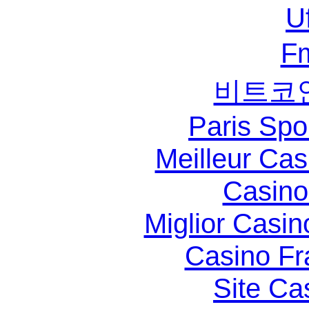
U
F
비트코
Paris Spo
Meilleur Ca
Casino 
Miglior Casi
Casino Fr
Site Ca