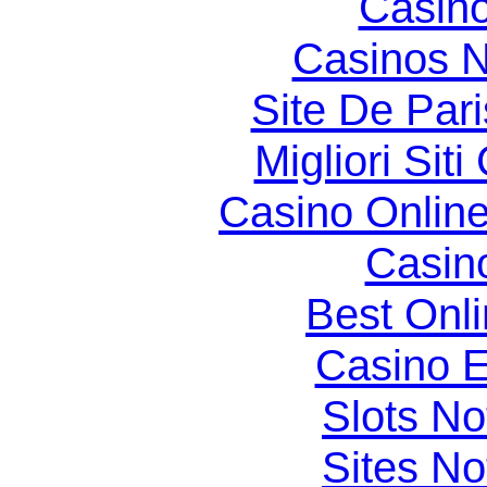
Casin
Casinos 
Site De Par
Migliori Si
Casino Online
Casin
Best Onl
Casino E
Slots N
Sites N