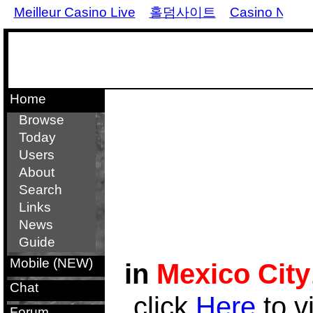
Meilleur Casino Live
홀덤사이트
Casino Non 
Home
Browse
Today
Users
About
Search
Links
News
Guide
Mobile (NEW)
in
Mexico City
Chat
click
Here
to v
Forum