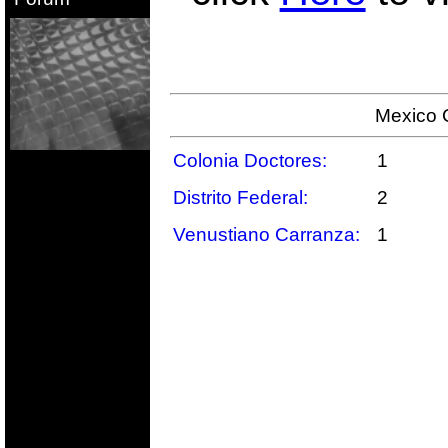
Mexico C
Colonia Doctores:
1
Distrito Federal:
2
Venustiano Carranza:
1