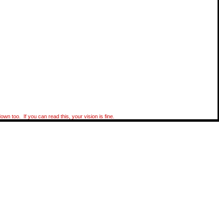
wn too. If you can read this, your vision is fine.