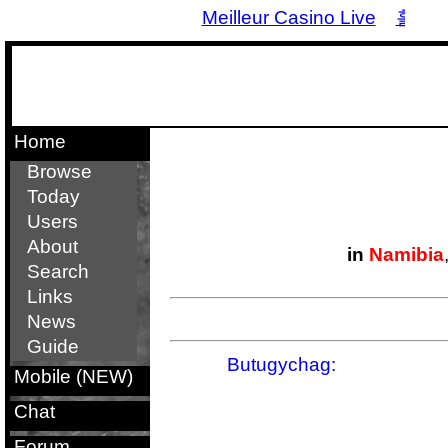
Meilleur Casino Live
홀덤
Home
Browse
Today
Users
About
in
Namibia
Search
Links
News
Guide
Butugychag:
Mobile (NEW)
Chat
Forum