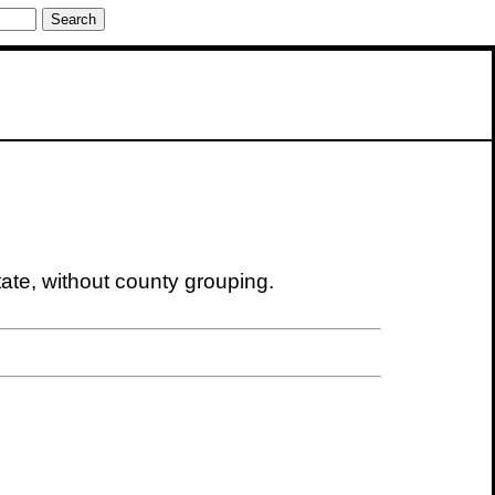
ine
Meilleur Casino En Ligne
tate, without county grouping.