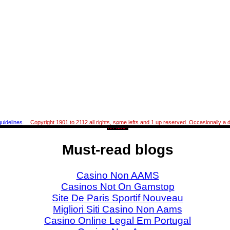
uidelines
. Copyright 1901 to 2112 all rights, some lefts and 1 up reserved. Occasionally a do
Must-read blogs
Casino Non AAMS
Casinos Not On Gamstop
Site De Paris Sportif Nouveau
Migliori Siti Casino Non Aams
Casino Online Legal Em Portugal