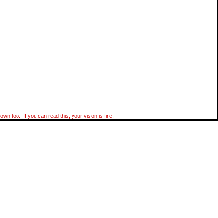
wn too. If you can read this, your vision is fine.