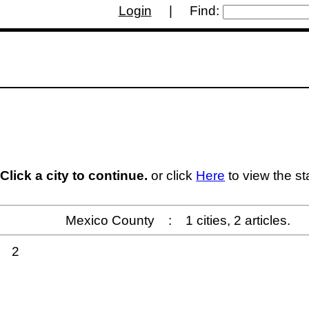
Login
| Find:
사이트
Casino Non Aams
Migliori Siti Di Poker Onl
,
Click a city to continue.
or click
Here
to view the st
Mexico County : 1 cities, 2 articles.
2