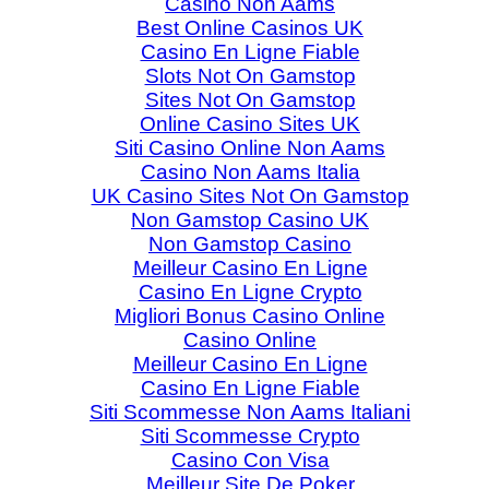
Casino Non Aams
Best Online Casinos UK
Casino En Ligne Fiable
Slots Not On Gamstop
Sites Not On Gamstop
Online Casino Sites UK
Siti Casino Online Non Aams
Casino Non Aams Italia
UK Casino Sites Not On Gamstop
Non Gamstop Casino UK
Non Gamstop Casino
Meilleur Casino En Ligne
Casino En Ligne Crypto
Migliori Bonus Casino Online
Casino Online
Meilleur Casino En Ligne
Casino En Ligne Fiable
Siti Scommesse Non Aams Italiani
Siti Scommesse Crypto
Casino Con Visa
Meilleur Site De Poker