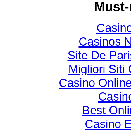
Must-
Casin
Casinos 
Site De Par
Migliori Si
Casino Online
Casin
Best Onl
Casino E